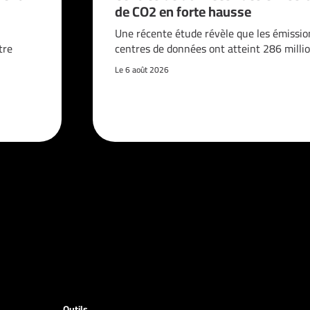
de CO2 en forte hausse
n
Une récente étude révèle que les émissio
tre
centres de données ont atteint 286 milli
Le 6 août 2026
Outils