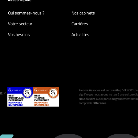
Qui sommes-nous ?
Nos cabinets
Votre secteur
Carrières
Vos besoins
Actualités
Axiome Associés est certifié Afaq ISO 9001 par A
ct
, le
signifie que nous avons instauré une culture clie
Nous faisons aussi partie du groupement nation
comptable
Différence
.