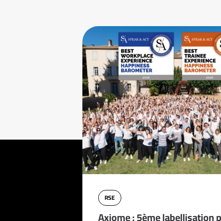
RSE
Axiome : 5ème labellisation 