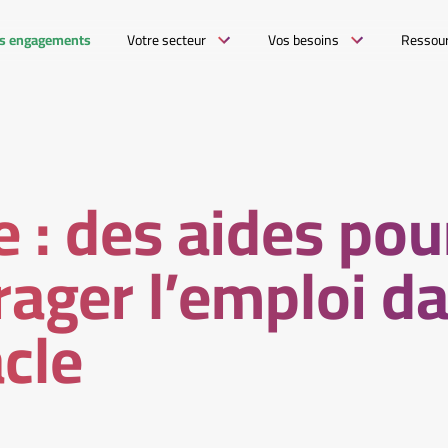
s engagements
Votre secteur
Vos besoins
Ressou
e : des aides pou
ager l’emploi da
cle