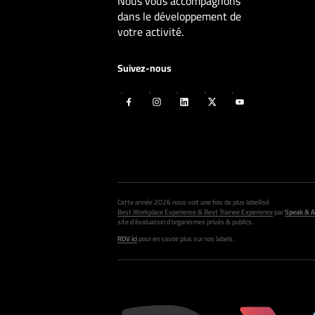
Nous vous accompagnons
dans le développement de
votre activité.
Suivez-nous
Cette année 2026 nous voit une fois de plus labellisé
Best Workplace Experience & Best Trainee Experience
par
Speak & A
site d’évaluation d’organismes privés & publics.
RDV ici
pour en savoir plus sur nos labels.