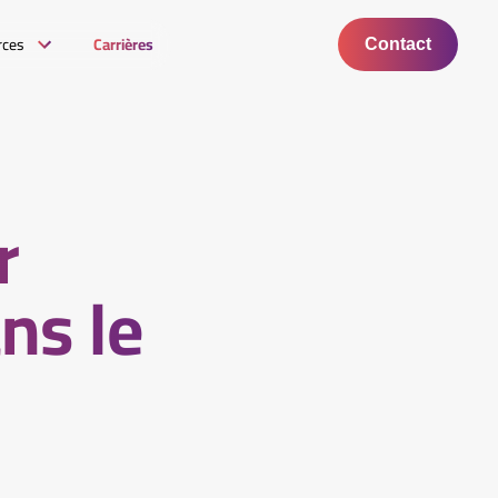
rces
Carrières
Contact
r
ns le