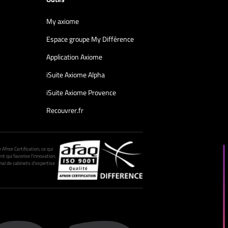
My axiome
Espace groupe My Différence
Application Axiome
iSuite Axiome Alpha
iSuite Axiome Provence
Recouvrer.fr
fnor Certification, ce qui
nt qui favorise l’innovation.
al de cabinets d’expertise