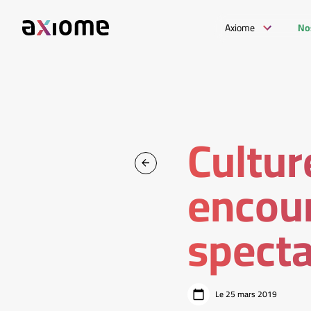
Axiome
No
Cultur
encour
specta
Le 25 mars 2019