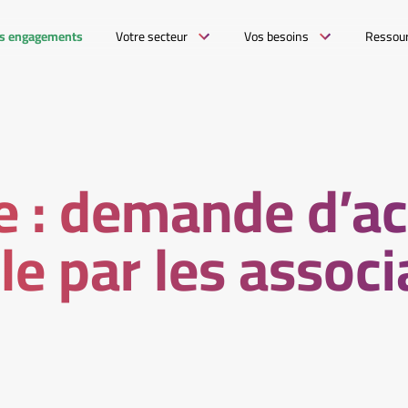
s engagements
Votre secteur
Vos besoins
Ressou
e : demande d’ac
lle par les assoc