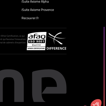
iSuite Axiome Alpha
iSuite Axiome Provence
Recouvrer.fr
fnor Certification, ce qui
nt qui favorise l’innovation.
al de cabinets d’expertise