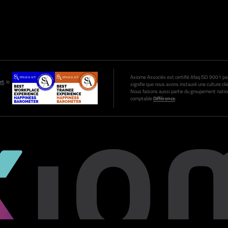
Axiome Associés est certifié Afaq ISO 9001 par A
ct
, le
signifie que nous avons instauré une culture clie
Nous faisons aussi partie du groupement nation
comptable
Différence
.