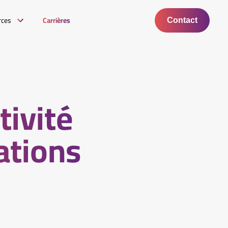
rces
Carrières
Contact
tivité
iations