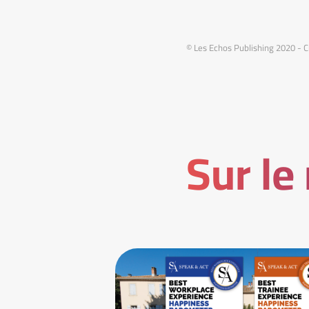
© Les Echos Publishing 2020 - C
Sur le