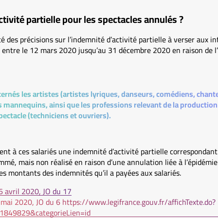
tivité partielle pour les spectacles annulés ?
des précisions sur l’indemnité d’activité partielle à verser aux i
le entre le 12 mars 2020 jusqu’au 31 décembre 2020 en raison de l
ernés les artistes (artistes lyriques, danseurs, comédiens, chant
les mannequins, ainsi que les professions relevant de la producti
pectacle (techniciens et ouvriers).
ent à ces salariés une indemnité d’activité partielle correspondan
é, mais non réalisé en raison d’une annulation liée à l’épidémie 
es montants des indemnités qu’il a payées aux salariés.
 avril 2020, JO du 17
ai 2020, JO du 6 https://www.legifrance.gouv.fr/affichTexte.do?
1849829&categorieLien=id