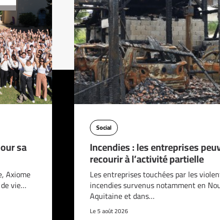
Social
pour sa
Incendies : les entreprises peu
recourir à l’activité partielle
e, Axiome
Les entreprises touchées par les violen
é de vie…
incendies survenus notamment en Nou
Aquitaine et dans…
Le 5 août 2026