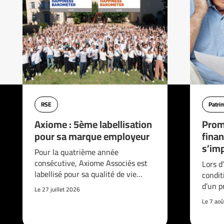
RSE
Patri
Axiome : 5ème labellisation
Prom
pour sa marque employeur
finan
s’imp
Pour la quatrième année
consécutive, Axiome Associés est
Lors d
labellisé pour sa qualité de vie…
condit
d’un p
Le 27 juillet 2026
Le 7 ao