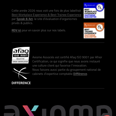
Cette année 2026 nous voit une fois de plus labellisé
Best Workplace Experience & Best Trainee Experience
par
Speak & Act
, le site d’évaluation d’organismes
privés & publics.
RDV ici
pour en savoir plus sur nos labels.
Axiome Associés est certifié Afaq ISO 9001 par Afnor
Certification, ce qui signifie que nous avons instauré
une culture client qui favorise l’innovation.
Nous faisons aussi partie du groupement national de
cabinets d’expertise comptable
Différence
.