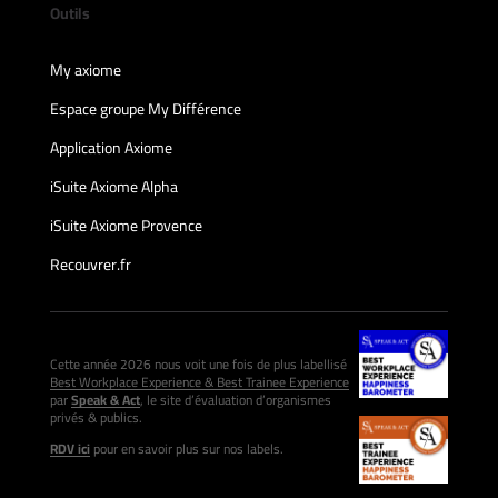
Outils
My axiome
Espace groupe My Différence
Application Axiome
iSuite Axiome Alpha
iSuite Axiome Provence
Recouvrer.fr
Cette année 2026 nous voit une fois de plus labellisé
Best Workplace Experience & Best Trainee Experience
par
Speak & Act
, le site d’évaluation d’organismes
privés & publics.
RDV ici
pour en savoir plus sur nos labels.