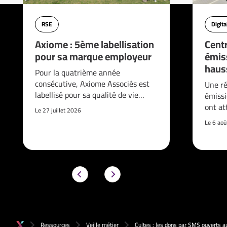
RSE
Digita
Axiome : 5ème labellisation
Cent
pour sa marque employeur
émis
haus
Pour la quatrième année
consécutive, Axiome Associés est
Une ré
labellisé pour sa qualité de vie…
émissi
ont at
Le 27 juillet 2026
Le 6 ao
Ressources
Veille métier
Cultes : les dons par SMS ouverts au