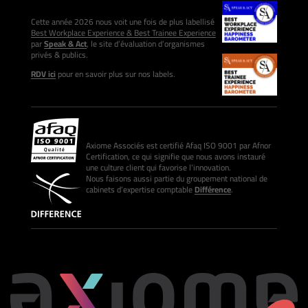
Cette année 2026 nous voit une fois de plus labellisé
Best Workplace Experience & Best Trainee Experience
par
Speak & Act
, le site d’évaluation d’organismes
privés & publics.
RDV ici
pour en savoir plus sur nos labels.
Axiome Associés est certifié Afaq ISO 9001 par Afnor
Certification, ce qui signifie que nous avons instauré
une culture client qui favorise l’innovation.
Nous faisons aussi partie du groupement national de
cabinets d’expertise comptable
Différence
.