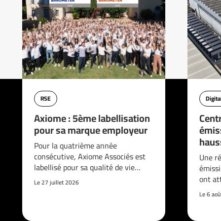
RSE
Digita
Axiome : 5ème labellisation
Cent
pour sa marque employeur
émis
haus
Pour la quatrième année
consécutive, Axiome Associés est
Une ré
labellisé pour sa qualité de vie…
émissi
ont at
Le 27 juillet 2026
Le 6 ao