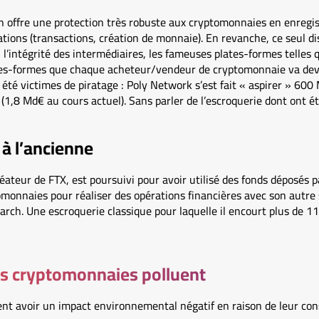
ain offre une protection très robuste aux cryptomonnaies en enregi
rations (transactions, création de monnaie). En revanche, ce seul d
 ni l’intégrité des intermédiaires, les fameuses plates-formes telle
tes-formes que chaque acheteur/vendeur de cryptomonnaie va devoir
t été victimes de piratage : Poly Network s’est fait « aspirer » 600
1,8 Md€ au cours actuel). Sans parler de l’escroquerie dont ont été
à l’ancienne
teur de FTX, est poursuivi pour avoir utilisé des fonds déposés pa
onnaies pour réaliser des opérations financières avec son autre s
ch. Une escroquerie classique pour laquelle il encourt plus de 11
les cryptomonnaies polluent
nt avoir un impact environnemental négatif en raison de leur c