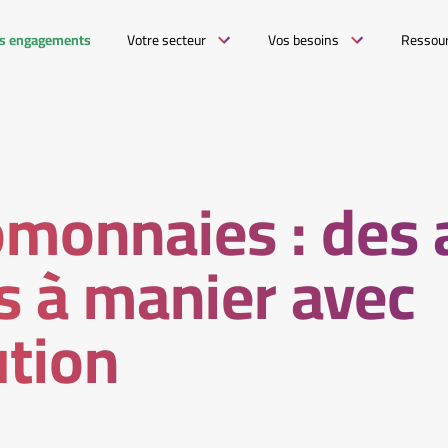
s engagements
Votre secteur
Vos besoins
Ressou
monnaies : des a
ls à manier avec
tion