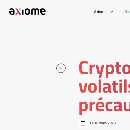
Axiome
No
Crypto
volati
précau
Le 10 mars 2023