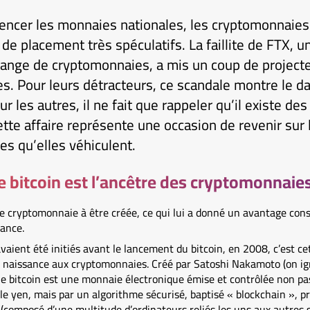
encer les monnaies nationales, les cryptomonnaie
de placement très spéculatifs. La faillite de FTX, 
ange de cryptomonnaies, a mis un coup de projecte
s. Pour leurs détracteurs, ce scandale montre le d
 les autres, il ne fait que rappeler qu’il existe des
ette affaire représente une occasion de revenir su
es qu’elles véhiculent.
le bitcoin est l’ancêtre des cryptomonnaie
re cryptomonnaie à être créée, ce qui lui a donné un avantage con
sance.
vaient été initiés avant le lancement du bitcoin, en 2008, c’est c
naissance aux cryptomonnaies. Créé par Satoshi Nakamoto (on ign
le bitcoin est une monnaie électronique émise et contrôlée non p
 le yen, mais par un algorithme sécurisé, baptisé « blockchain », 
(composé d’une multitude d’ordinateurs reliés les uns aux autres 