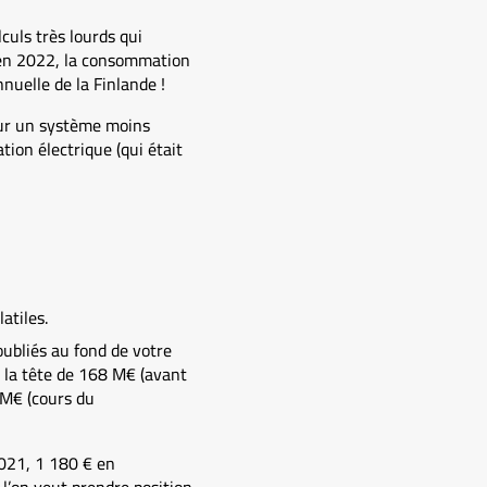
culs très lourds qui
, en 2022, la consommation
nuelle de la Finlande !
ur un système moins
ion électrique (qui était
atiles.
oubliés au fond de votre
à la tête de 168 M€ (avant
 M€ (cours du
021, 1 180 € en