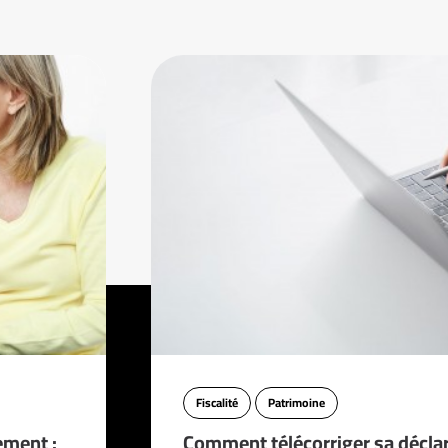
Fiscalité
Patrimoine
ement :
Comment télécorriger sa décla