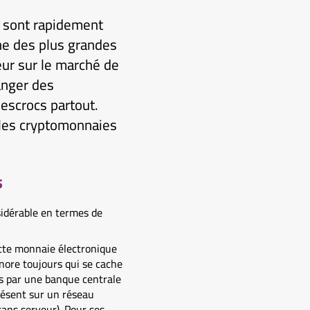
s sont rapidement
une des plus grandes
ur sur le marché de
anger des
 escrocs partout.
r les cryptomonnaies
s
sidérable en termes de
ette monnaie électronique
ore toujours qui se cache
as par une banque centrale
présent sur un réseau
sans serveur). Pour ses