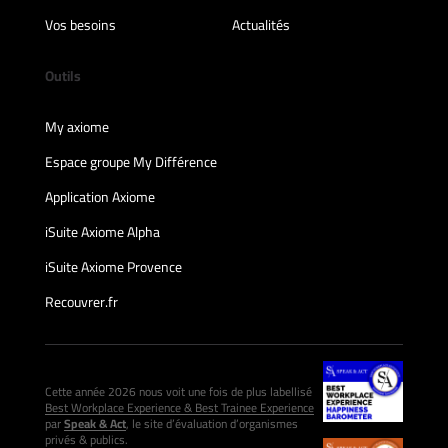
Vos besoins
Actualités
Outils
My axiome
Espace groupe My Différence
Application Axiome
iSuite Axiome Alpha
iSuite Axiome Provence
Recouvrer.fr
Cette année 2026 nous voit une fois de plus labellisé
Best Workplace Experience & Best Trainee Experience
par
Speak & Act
, le site d’évaluation d’organismes
privés & publics.