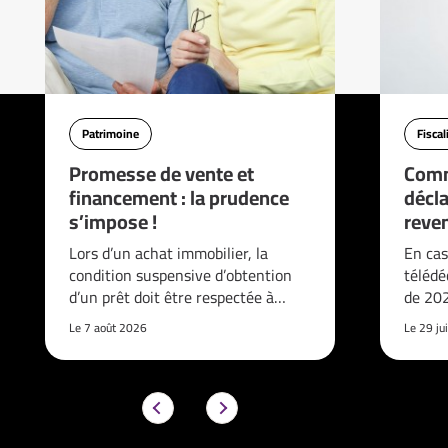
Patrimoine
Fiscal
Promesse de vente et
Comm
financement : la prudence
décla
s’impose !
reve
Lors d’un achat immobilier, la
En cas
condition suspensive d’obtention
télédé
d’un prêt doit être respectée à…
de 202
Le 7 août 2026
Le 29 ju