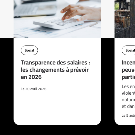
Social
Social
Transparence des salaires :
Incen
les changements à prévoir
peuve
en 2026
parti
Les en
Le 20 avril 2026
violen
notam
et da
Le 5 ao