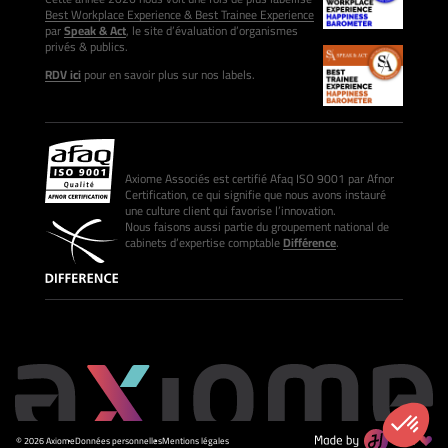
Best Workplace Experience & Best Trainee Experience
par
Speak & Act
, le site d’évaluation d’organismes
privés & publics.
RDV ici
pour en savoir plus sur nos labels.
Axiome Associés est certifié Afaq ISO 9001 par Afnor
Certification, ce qui signifie que nous avons instauré
une culture client qui favorise l’innovation.
Nous faisons aussi partie du groupement national de
cabinets d’expertise comptable
Différence
.
© 2026 Axiome
Données personnelles
Mentions légales