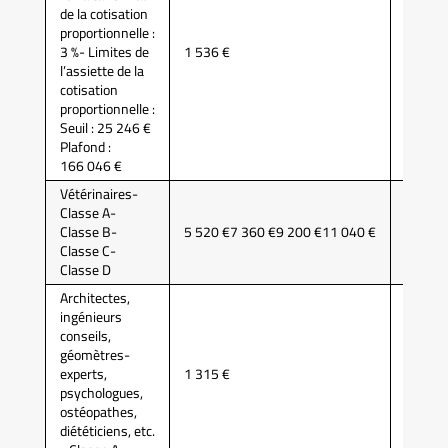
de la cotisation
proportionnelle :
3 %- Limites de
1 536 €
CARPI
l’assiette de la
cotisation
proportionnelle :
Seuil : 25 246 €
Plafond :
166 046 €
Vétérinaires-
Classe A-
Classe B-
5 520 €7 360 €9 200 €11 040 €
CARPV
Classe C-
Classe D
Architectes,
ingénieurs
conseils,
géomètres-
experts,
1 315 €
CIPAV
psychologues,
ostéopathes,
diététiciens, etc.