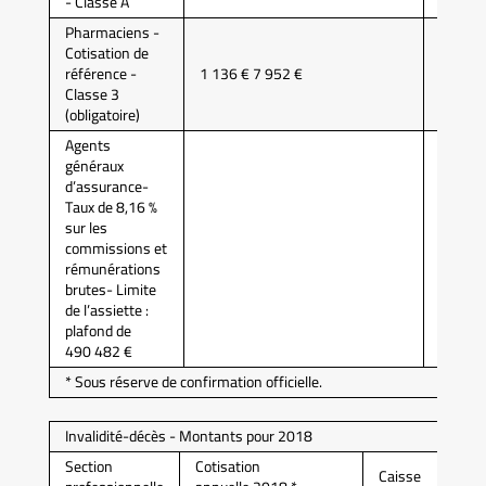
- Classe A
Pharmaciens -
Cotisation de
référence -
1 136 € 7 952 €
CAVP
Classe 3
(obligatoire)
Agents
généraux
d’assurance-
Taux de 8,16 %
sur les
commissions et
CAVAM
rémunérations
brutes- Limite
de l’assiette :
plafond de
490 482 €
* Sous réserve de confirmation officielle.
Invalidité-décès - Montants pour 2018
Section
Cotisation
Caisse