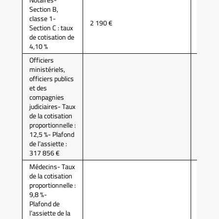
Notaires-
Section B,
classe 1-
2 190 €
CRN
Section C : taux
de cotisation de
4,10 %
Officiers
ministériels,
officiers publics
et des
compagnies
judiciaires- Taux
CAVO
de la cotisation
proportionnelle :
12,5 %- Plafond
de l’assiette :
317 856 €
Médecins- Taux
de la cotisation
proportionnelle :
9,8 %-
Plafond de
CARM
l’assiette de la