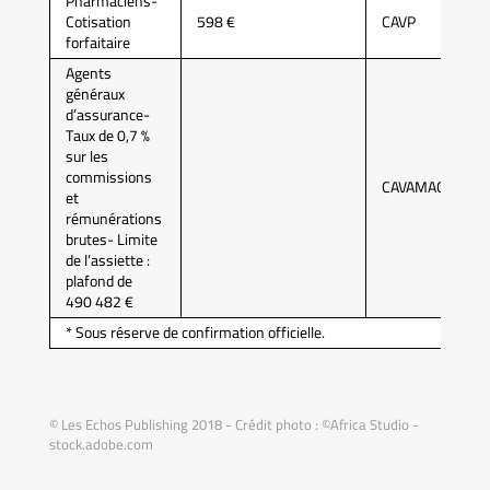
Pharmaciens-
Cotisation
598 €
CAVP
forfaitaire
Agents
généraux
d’assurance-
Taux de 0,7 %
sur les
commissions
CAVAMAC
et
rémunérations
brutes- Limite
de l’assiette :
plafond de
490 482 €
* Sous réserve de confirmation officielle.
© Les Echos Publishing 2018 - Crédit photo : ©Africa Studio -
stock.adobe.com