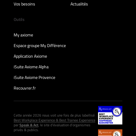
Vos besoins
Actualités
Outils
My axiome
Espace groupe My Différence
Application Axiome
iSuite Axiome Alpha
iSuite Axiome Provence
Recouvrer.fr
Cette année 2026 nous voit une fois de plus labellisé
Best Workplace Experience & Best Trainee Experience
par
Speak & Act
, le site d’évaluation d’organismes
privés & publics.