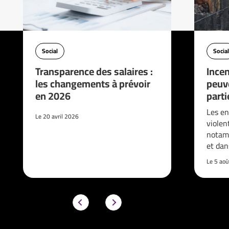
Social
Social
Transparence des salaires :
Incen
les changements à prévoir
peuve
en 2026
parti
Les en
Le 20 avril 2026
violen
notam
et da
Le 5 ao