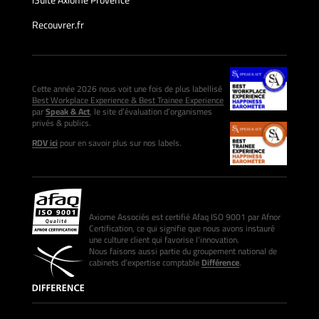
iSuite Axiome Provence
Recouvrer.fr
Cette année 2026 nous voit une fois de plus labellisé
Best Workplace Experience & Best Trainee Experience
par
Speak & Act
, le site d’évaluation d’organismes
privés & publics.
RDV ici
pour en savoir plus sur nos labels.
Axiome Associés est certifié Afaq ISO 9001 par Afnor
Certification, ce qui signifie que nous avons instauré
une culture client qui favorise l’innovation.
Nous faisons aussi partie du groupement national de
cabinets d’expertise comptable
Différence
.