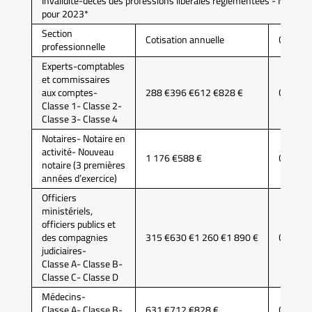
Invalidité-décès des professions libérales règlementées - Montan
pour 2023*
Section
Cotisation annuelle
Caisse
professionnelle
Experts-comptables
et commissaires
aux comptes-
288 €396 €612 €828 €
CAVEC
Classe 1- Classe 2-
Classe 3- Classe 4
Notaires- Notaire en
activité- Nouveau
1 176 €588 €
CPRN
notaire (3 premières
années d’exercice)
Officiers
ministériels,
officiers publics et
des compagnies
315 €630 €1 260 €1 890 €
CAVOM
judiciaires-
Classe A- Classe B-
Classe C- Classe D
Médecins-
Classe A- Classe B-
631 €712 €828 €
CARMF