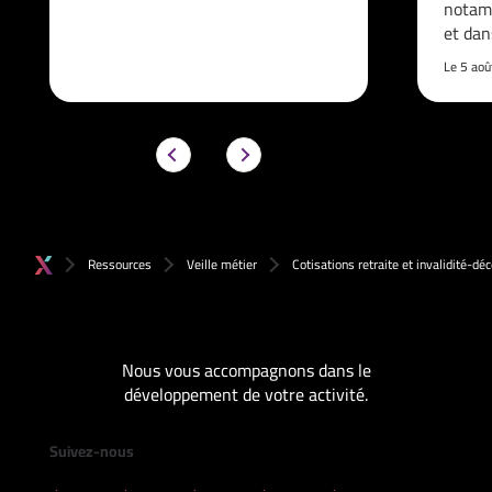
notam
et da
Le 5 ao
Ressources
Veille métier
Cotisations retraite et invalidité-d
Nous vous accompagnons dans le
développement de votre activité.
Suivez-nous