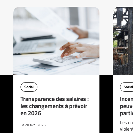
Social
Social
Transparence des salaires :
Incen
les changements à prévoir
peuve
en 2026
parti
Les en
Le 20 avril 2026
violen