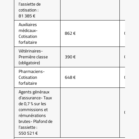
l’assiette de
cotisation :
81 385 €
Auxiliaires
médicaux-
862 €
CARPI
Cotisation
forfaitaire
Vétérinaires-
Première classe
390 €
CARPV
(obligatoire)
Pharmaciens-
Cotisation
648 €
CAVP
forfaitaire
Agents généraux
d’assurance- Taux
de 0,7 % sur les
commissions et
CAVAM
rémunérations
brutes- Plafond de
l’assiette :
550 521 €