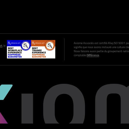
Axiome Associés est certifié Afaq ISO 9001 par A
ct
, le
signifie que nous avons instauré une culture clie
Nous faisons aussi partie du groupement nation
comptable
Différence
.