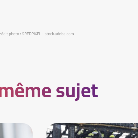
Crédit photo : ©REDPIXEL - stock.adobe.com
 même sujet