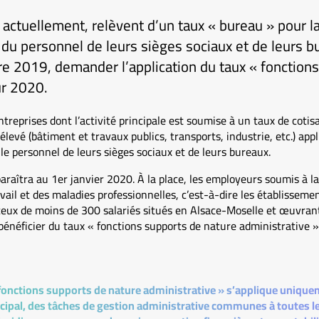
actuellement, relèvent d’un taux « bureau » pour la
l du personnel de leurs sièges sociaux et de leurs b
e 2019, demander l’application du taux « fonctions
ur 2020.
treprises dont l’activité principale est soumise à un taux de cotisa
élevé (bâtiment et travaux publics, transports, industrie, etc.) app
 le personnel de leurs sièges sociaux et de leurs bureaux.
araîtra au 1er janvier 2020. À la place, les employeurs soumis à la 
vail et des maladies professionnelles, c’est-à-dire les établisseme
ceux de moins de 300 salariés situés en Alsace-Moselle et œuvrant
bénéficier du taux « fonctions supports de nature administrative »
 fonctions supports de nature administrative » s’applique uniquem
rincipal, des tâches de gestion administrative communes à toutes le