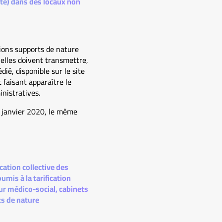
ité) dans des locaux non
tions supports de nature
elles doivent transmettre,
ié, disponible sur le site
 faisant apparaître le
nistratives.
r janvier 2020, le même
cation collective des
umis à la tarification
eur médico-social, cabinets
ts de nature