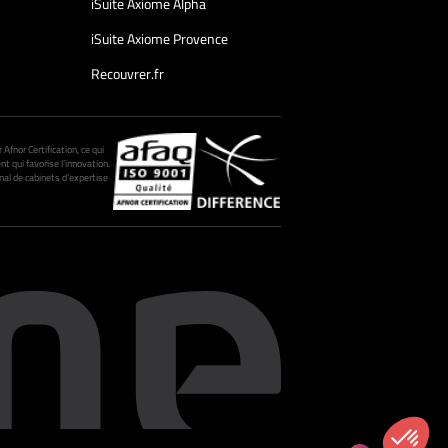
iSuite Axiome Alpha
iSuite Axiome Provence
Recouvrer.fr
fnor Certification, ce qui
nt qui favorise l’innovation.
al de cabinets d’expertise