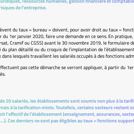
s juridiques, ressources humaines, gestion financière et comptabil
isques de l’entreprise.
èvent du taux « bureau » doivent, pour avoir droit au taux « fonc
r du 1er janvier 2020, faire une demande en ce sens. En pratique, 
arsat, Cramif ou CGSS) avant le 30 novembre 2019, le formulaire déd
u plan détaillé ou du croquis de l’implantation de l’établissement
dans lesquels travaillent les salariés occupés à des fonctions admi
ffectuent pas cette démarche se verront appliquer, à partir du 1e
és.
e 20 salariés, les établissements sont soumis non plus à la tarifi
mais à la tarification mixte. Toutefois, certains secteurs restent so
soit l’effectif de l’établissement (enseignement, assurances, sect
). Ces derniers ne sont pas éligibles au taux « fonctions suppor