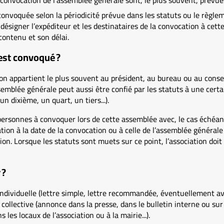
a convocation de l’assemblée générale sont, le plus souvent, prévue
onvoquée selon la périodicité prévue dans les statuts ou le règlem
 désigner l’expéditeur et les destinataires de la convocation à cet
contenu et son délai.
est convoqué ?
tion appartient le plus souvent au président, au bureau ou au consei
emblée générale peut aussi être confié par les statuts à une certa
n dixième, un quart, un tiers...).
personnes à convoquer lors de cette assemblée avec, le cas échéant,
sation à la date de la convocation ou à celle de l’assemblée général
ion. Lorsque les statuts sont muets sur ce point, l’association doi
 ?
individuelle (lettre simple, lettre recommandée, éventuellement av
u collective (annonce dans la presse, dans le bulletin interne ou sur 
s les locaux de l’association ou à la mairie...).