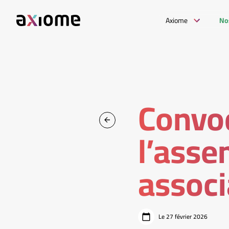
Axiome
No
Convoq
l’asse
associ
Le 27 février 2026