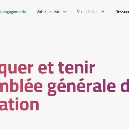
s engagements
Votre secteur
Vos besoins
Ressou
uer et tenir
mblée générale 
ation