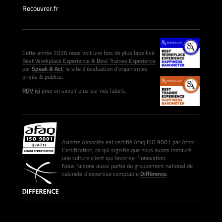
Recouvrer.fr
Cette année 2026 nous voit une fois de plus labellisé
Best Workplace Experience & Best Trainee Experience
par
Speak & Act
, le site d’évaluation d’organismes
privés & publics.
RDV ici
pour en savoir plus sur nos labels.
Axiome Associés est certifié Afaq ISO 9001 par Afnor
Certification, ce qui signifie que nous avons instauré
une culture client qui favorise l’innovation.
Nous faisons aussi partie du groupement national de
cabinets d’expertise comptable
Différence
.