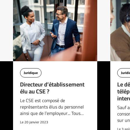
Juridique
Jurid
Directeur d’établissement
Le d
élu au CSE ?
télé
interd
Le CSE est composé de
représentants élus du personnel
Sauf a
ainsi que de l’employeur... Tous…
consom
sur un
Le 20 janvier 2023
Le 3 ao