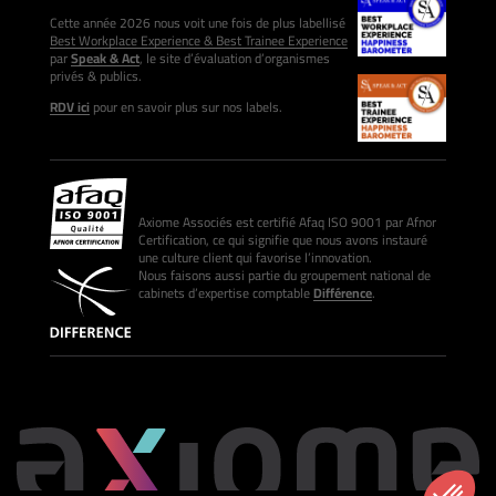
Cette année 2026 nous voit une fois de plus labellisé
Best Workplace Experience & Best Trainee Experience
par
Speak & Act
, le site d’évaluation d’organismes
privés & publics.
RDV ici
pour en savoir plus sur nos labels.
Axiome Associés est certifié Afaq ISO 9001 par Afnor
Certification, ce qui signifie que nous avons instauré
une culture client qui favorise l’innovation.
Nous faisons aussi partie du groupement national de
cabinets d’expertise comptable
Différence
.