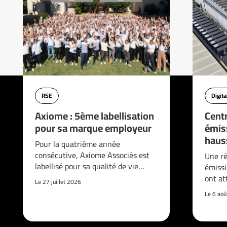
RSE
Digita
Axiome : 5ème labellisation
Cent
pour sa marque employeur
émis
haus
Pour la quatrième année
consécutive, Axiome Associés est
Une ré
labellisé pour sa qualité de vie…
émissi
ont at
Le 27 juillet 2026
Le 6 ao