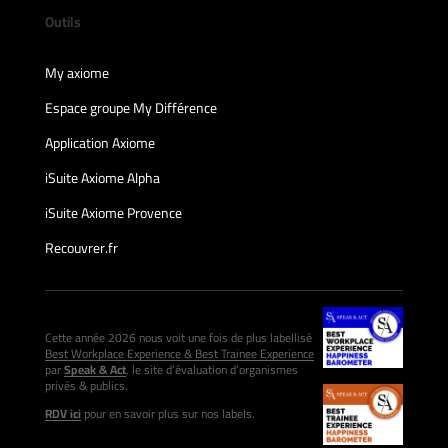
Outils
My axiome
Espace groupe My Différence
Application Axiome
iSuite Axiome Alpha
iSuite Axiome Provence
Recouvrer.fr
Cette année 2026 nous voit une fois de plus labellisé
Best Workplace Experience & Best Trainee Experience
par
Speak & Act
, le site d’évaluation d’organismes
privés & publics.
RDV ici
pour en savoir plus sur nos labels.