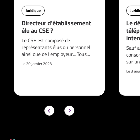
Juridique
Jurid
Directeur d’établissement
Le d
élu au CSE ?
télé
interd
Le CSE est composé de
représentants élus du personnel
Sauf a
ainsi que de l’employeur... Tous…
consom
sur un
Le 20 janvier 2023
Le 3 ao