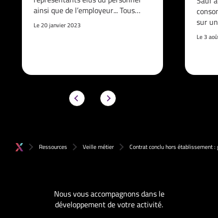
Sauf a
ainsi que de l’employeur... Tous…
consom
sur un
Le 20 janvier 2023
Le 3 ao
Ressources
Veille métier
Contrat conclu hors établissement : 
Nous vous accompagnons dans le
développement de votre activité.