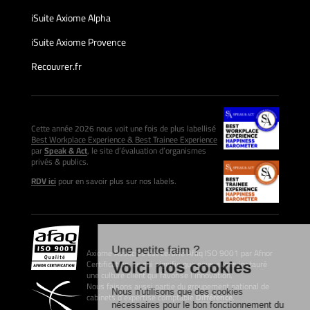
iSuite Axiome Alpha
iSuite Axiome Provence
Recouvrer.fr
Cette année 2026 nous voit une fois de plus labellisé
Best Workplace Experience & Best Trainee Experience
par
Speak & Act
, le site d’évaluation d’organismes
privés & publics.
RDV ici
pour en savoir plus sur nos labels.
Axiome Associés est certifié Afaq ISO 9001 par Afnor
Certification, ce qui signifie que nous avons instauré
une culture client qui favorise l’innovation.
Nous faisons aussi partie du groupement national de
cabinets d’expertise comptable
Différence
.