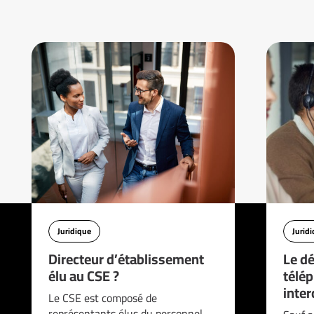
Juridique
Jurid
Directeur d’établissement
Le d
élu au CSE ?
télé
interd
Le CSE est composé de
représentants élus du personnel