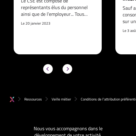
Le CSE est composé de
représentants élus du personnel
Sauf a
ainsi que de l’employeur... Tous…
consom
sur un
Le 20 janvier 2023
Le 3 ao
Ressources
Veille métier
Conditions de l’attribution préférenti
Nous vous accompagnons dans le
développement de votre activité.