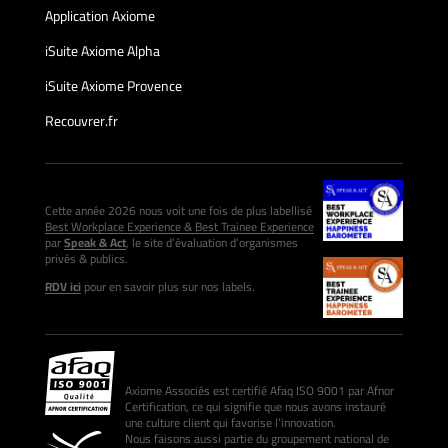
Application Axiome
iSuite Axiome Alpha
iSuite Axiome Provence
Recouvrer.fr
Cette année 2026 nous voit une fois de plus labellisé
Best Workplace Experience & Best Trainee Experience
par
Speak & Act
, le site d’évaluation d’organismes
privés & publics.
RDV ici
pour en savoir plus sur nos labels.
Axiome Associés est certifié Afaq ISO 9001 par Afnor
Certification, ce qui signifie que nous avons instauré
une culture client qui favorise l’innovation.
Nous faisons aussi partie du groupement national de