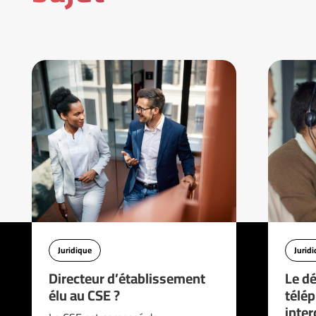
Juridique
Jurid
Directeur d’établissement
Le d
élu au CSE ?
télé
interd