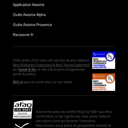
Application Axiome
iSuite Axiome Alpha
iSuite Axiome Provence
Recouvrer.fr
Cette année 2026 nous voit une fois de plus labellisé
Best Workplace Experience & Best Trainee Experience
par
Speak & Act
, le site d’évaluation d’organismes
privés & publics.
RDV ici
pour en savoir plus sur nos labels.
Axiome Associés est certifié Afaq ISO 9001 par Afnor
Certification, ce qui signifie que nous avons instauré
une culture client qui favorise l’innovation.
Nous faisons aussi partie du groupement national de