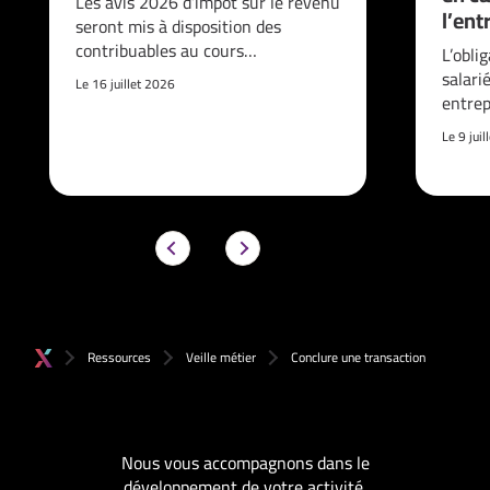
Les avis 2026 d’impôt sur le revenu
l’ent
seront mis à disposition des
contribuables au cours…
L’obli
salari
Le 16 juillet 2026
entrep
Le 9 jui
Ressources
Veille métier
Conclure une transaction
Nous vous accompagnons dans le
développement de votre activité.