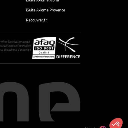
iSuite Axiome Alpha
iSuite Axiome Provence
Recouvrer.fr
fnor Certification, ce qui
nt qui favorise l’innovation.
al de cabinets d’expertise