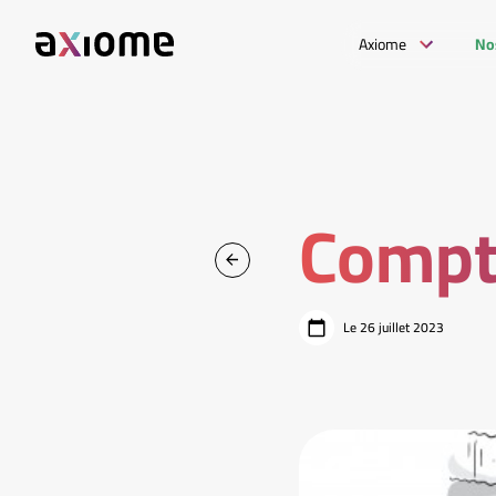
Axiome
No
Compt
Le 26 juillet 2023