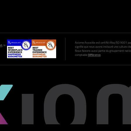
Axiome Associés est certifié Afaq ISO 9001 par A
ct
, le
signifie que nous avons instauré une culture clie
Nous faisons aussi partie du groupement nation
comptable
Différence
.