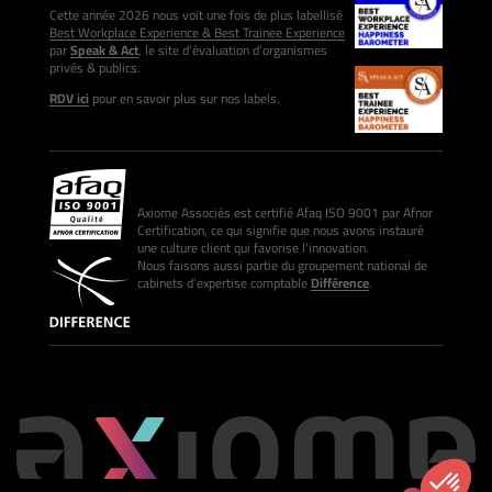
Cette année 2026 nous voit une fois de plus labellisé
Best Workplace Experience & Best Trainee Experience
par
Speak & Act
, le site d’évaluation d’organismes
privés & publics.
RDV ici
pour en savoir plus sur nos labels.
Axiome Associés est certifié Afaq ISO 9001 par Afnor
Certification, ce qui signifie que nous avons instauré
une culture client qui favorise l’innovation.
Nous faisons aussi partie du groupement national de
cabinets d’expertise comptable
Différence
.