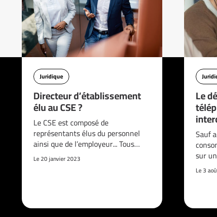
Juridique
Jurid
Directeur d’établissement
Le d
élu au CSE ?
télé
interd
Le CSE est composé de
représentants élus du personnel
Sauf a
ainsi que de l’employeur... Tous…
consom
sur un
Le 20 janvier 2023
Le 3 ao