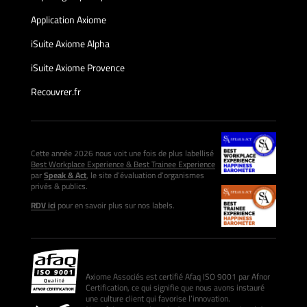
Application Axiome
iSuite Axiome Alpha
iSuite Axiome Provence
Recouvrer.fr
Cette année 2026 nous voit une fois de plus labellisé
Best Workplace Experience & Best Trainee Experience
par
Speak & Act
, le site d’évaluation d’organismes
privés & publics.
RDV ici
pour en savoir plus sur nos labels.
Axiome Associés est certifié Afaq ISO 9001 par Afnor
Certification, ce qui signifie que nous avons instauré
une culture client qui favorise l’innovation.