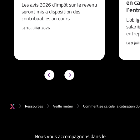
en ca
Les avis 2026 d’impôt sur le revenu
l’ent
seront mis à disposition des
contribuables au cours…
L’obli
salari
Le 16 juillet 2026
entrep
Le 9 jui
Ressources
Veille métier
Comment se calcule la cotisation due
Nous vous accompagnons dans le