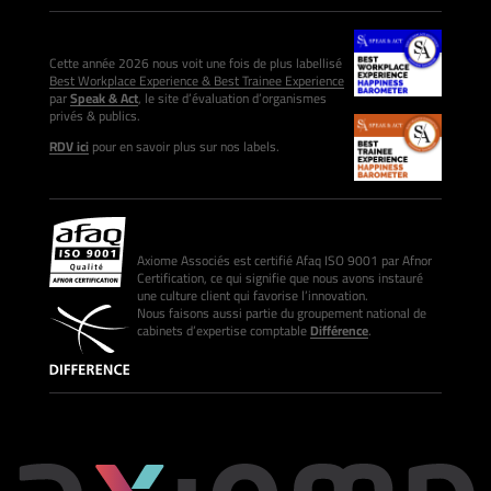
Cette année 2026 nous voit une fois de plus labellisé
Best Workplace Experience & Best Trainee Experience
par
Speak & Act
, le site d’évaluation d’organismes
privés & publics.
RDV ici
pour en savoir plus sur nos labels.
Axiome Associés est certifié Afaq ISO 9001 par Afnor
Certification, ce qui signifie que nous avons instauré
une culture client qui favorise l’innovation.
Nous faisons aussi partie du groupement national de
cabinets d’expertise comptable
Différence
.