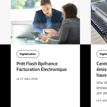
Digitalisation
Digita
Prêt Flash Bpifrance
Cent
Facturation Électronique
émis
haus
Le 31 mars 2026
Une ré
émissi
ont at
Le 6 ao