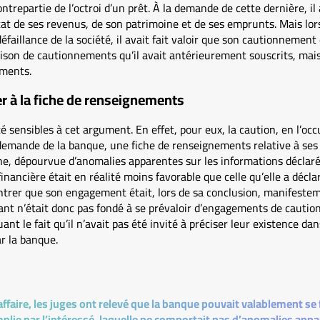
trepartie de l’octroi d’un prêt. À la demande de cette dernière, il 
t de ses revenus, de son patrimoine et de ses emprunts. Mais lorsqu
défaillance de la société, il avait fait valoir que son cautionnement
ison de cautionnements qu’il avait antérieurement souscrits, mais 
ements.
er à la fiche de renseignements
é sensibles à cet argument. En effet, pour eux, la caution, en l’occ
a demande de la banque, une fiche de renseignements relative à se
ne, dépourvue d’anomalies apparentes sur les informations déclaré
inancière était en réalité moins favorable que celle qu’elle a décla
trer que son engagement était, lors de sa conclusion, manifestem
eant n’était donc pas fondé à se prévaloir d’engagements de caution
t le fait qu’il n’avait pas été invité à préciser leur existence dan
r la banque.
ffaire, les juges ont relevé que la banque pouvait valablement se fi
ie par l’intéressé, laquelle ne comportait pas d’anomalies appar