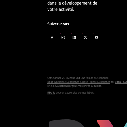
dans le développement de
votre activité.
Suivez-nous
Cette année 2026 nous voit une fois de plus labellisé
Best Workplace Experience & Best Trainee Experience
par
Speak & A
site d’évaluation d’organismes privés & publics.
RDV ici
pour en savoir plus sur nos labels.