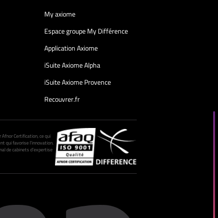
My axiome
Espace groupe My Différence
Application Axiome
iSuite Axiome Alpha
iSuite Axiome Provence
Recouvrer.fr
fnor Certification, ce qui
nt qui favorise l’innovation.
al de cabinets d’expertise