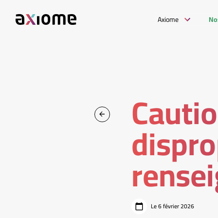
Axiome
No
Cauti
dispro
rensei
Le 6 février 2026