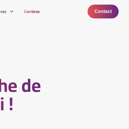
rces
Carrières
Contact
che de
 !