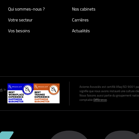
Qui sommes-nous ?
Nos cabinets
Votre secteur
Carrières
Vos besoins
Actualités
Axiome Associés est certifié Afaq ISO 9001 par A
ct
, le
signifie que nous avons instauré une culture clie
Nous faisons aussi partie du groupement nation
comptable
Différence
.