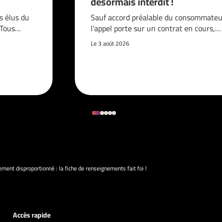
désormais interdit !
s élus du
Sauf accord préalable du consommateur
. Tous…
l’appel porte sur un contrat en cours,…
Le 3 août 2026
ment disproportionné : la fiche de renseignements fait foi !
Accès rapide