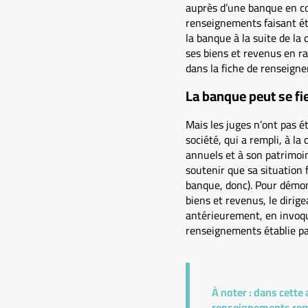
auprès d’une banque en con
renseignements faisant éta
la banque à la suite de la 
ses biens et revenus en ra
dans la fiche de renseign
La banque peut se fi
Mais les juges n’ont pas ét
société, qui a rempli, à l
annuels et à son patrimoi
soutenir que sa situation f
banque, donc). Pour démon
biens et revenus, le dirig
antérieurement, en invoquan
renseignements établie pa
À noter :
dans cette a
renseignements rempl