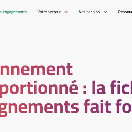
s engagements
Votre secteur
Vos besoins
Ressou
onnement
portionné : la fi
gnements fait foi