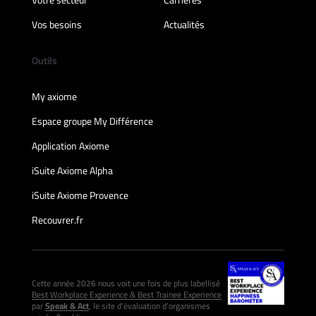
Votre secteur
Carrières
Vos besoins
Actualités
Outils
My axiome
Espace groupe My Différence
Application Axiome
iSuite Axiome Alpha
iSuite Axiome Provence
Recouvrer.fr
Cette année 2026 nous voit une fois de plus labellisé
Best Workplace Experience & Best Trainee Experience
par
Speak & Act
, le site d’évaluation d’organismes