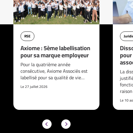
RSE
Jurid
Axiome : 5ème labellisation
Disso
pour sa marque employeur
pour
asso
Pour la quatrième année
consécutive, Axiome Associés est
La dis
labellisé pour sa qualité de vie…
justif
foncti
Le 27 juillet 2026
raison
Le 10 a