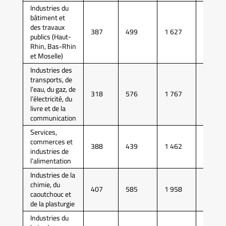
Industries du
bâtiment et
des travaux
387
499
1 627
4 594
publics (Haut-
Rhin, Bas-Rhin
et Moselle)
Industries des
transports, de
l’eau, du gaz, de
318
576
1 767
4 768
l’électricité, du
livre et de la
communication
Services,
commerces et
388
439
1 462
4 072
industries de
l’alimentation
Industries de la
chimie, du
407
585
1 958
5 344
caoutchouc et
de la plasturgie
Industries du