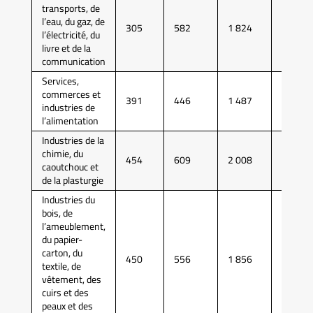
transports, de
l’eau, du gaz, de
305
582
1 824
4 907
l’électricité, du
livre et de la
communication
Services,
commerces et
391
446
1 487
4 152
industries de
l’alimentation
Industries de la
chimie, du
454
609
2 008
5 566
caoutchouc et
de la plasturgie
Industries du
bois, de
l’ameublement,
du papier-
carton, du
450
556
1 856
4 956
textile, de
vêtement, des
cuirs et des
peaux et des