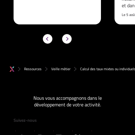
et da
Le 5 ao
Ressources
Veille métier
Calcul des taux mixtes ou individuel
Nous vous accompagnons dans le
développement de votre activité.
Suivez-nous