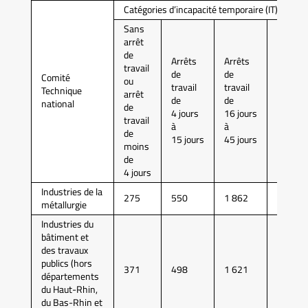
Catégories d’incapacité temporaire (IT)
Sans
arrêt
de
Arrêts
Arrêts
Arrêts
travail
de
de
de
Comité
ou
travail
travail
travail
Technique
arrêt
de
de
de
national
de
4 jours
16 jours
46 jour
travail
à
à
à
de
15 jours
45 jours
90 jour
moins
de
4 jours
Industries de la
275
550
1 862
5 156
métallurgie
Industries du
bâtiment et
des travaux
publics (hors
371
498
1 621
4 540
départements
du Haut-Rhin,
du Bas-Rhin et