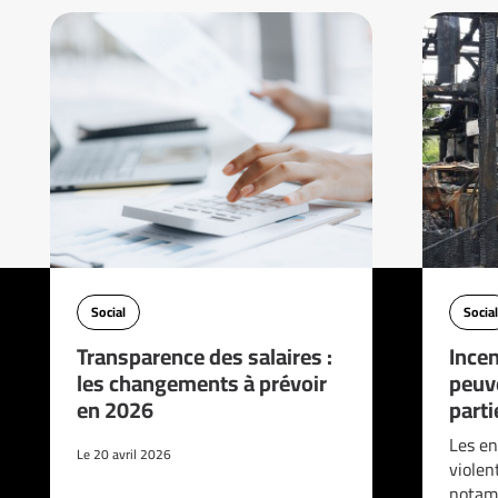
Social
Social
Transparence des salaires :
Incen
les changements à prévoir
peuve
en 2026
parti
Les en
Le 20 avril 2026
violen
notam