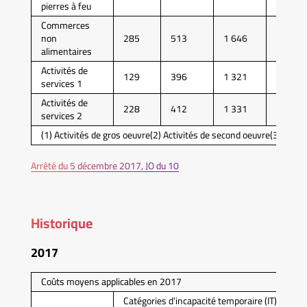
pierres à feu
Commerces
non
285
513
1 646
4 574
alimentaires
Activités de
129
396
1 321
3 970
services 1
Activités de
228
412
1 331
3 641
services 2
(1) Activités de gros oeuvre(2) Activités de second oeuvre(3) Activ
Arrêté du 5 décembre 2017, JO du 10
Historique
2017
Coûts moyens applicables en 2017
Catégories d’incapacité temporaire (IT)