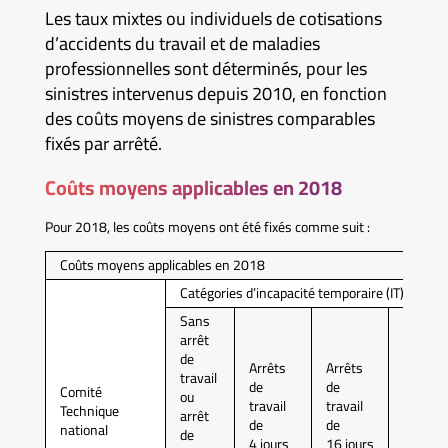
Les taux mixtes ou individuels de cotisations
d’accidents du travail et de maladies
professionnelles sont déterminés, pour les
sinistres intervenus depuis 2010, en fonction
des coûts moyens de sinistres comparables
fixés par arrêté.
Coûts moyens applicables en 2018
Pour 2018, les coûts moyens ont été fixés comme suit :
Coûts moyens applicables en 2018
Catégories d’incapacité temporaire (IT)
Sans
arrêt
de
Arrêts
Arrêts
Arrêts
travail
de
de
de
Comité
ou
travail
travail
travail
Technique
arrêt
de
de
de
national
de
4 jours
16 jours
46 jour