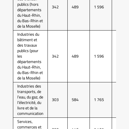
publics (hors
342
489
1 596
4 463
départements
du Haut-Rhin,
du Bas-Rhin et
de la Moselle)
Industries du
bâtiment et
des travaux
publics (pour
les
342
489
1 596
4 463
départements
du Haut-Rhin,
du Bas-Rhin et
de la Moselle)
Industries des
transports, de
l’eau, du gaz, de
303
584
1 765
4 692
l’électricité, du
livre et de la
communication
Services,
commerces et