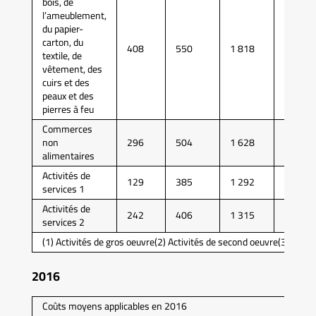
bois, de
l’ameublement,
du papier-
carton, du
408
550
1 818
4 844
textile, de
vêtement, des
cuirs et des
peaux et des
pierres à feu
Commerces
non
296
504
1 628
4 535
alimentaires
Activités de
129
385
1 292
3 930
services 1
Activités de
242
406
1 315
3 598
services 2
(1) Activités de gros oeuvre(2) Activités de second oeuvre(3) Activ
2016
Coûts moyens applicables en 2016