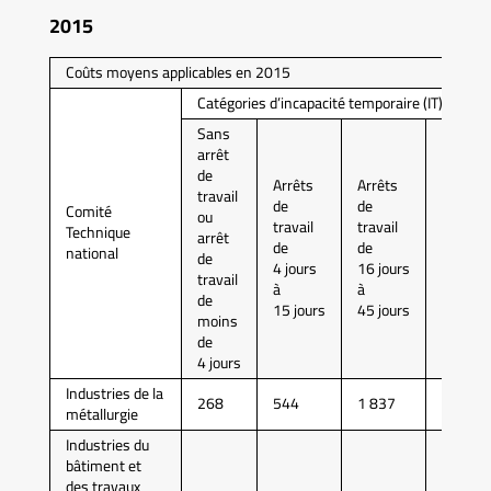
2015
Coûts moyens applicables en 2015
Catégories d’incapacité temporaire (IT)
Sans
arrêt
de
Arrêts
Arrêts
Arrêts
travail
de
de
de
Comité
ou
travail
travail
travail
Technique
arrêt
de
de
de
national
de
4 jours
16 jours
46 jour
travail
à
à
à
de
15 jours
45 jours
90 jour
moins
de
4 jours
Industries de la
268
544
1 837
5 067
métallurgie
Industries du
bâtiment et
des travaux