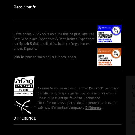
Recouvrer.fr
Cette année 2026 nous voit une fois de plus labellisé
Best Workplace Experience & Best Trainee Experience
par
Speak & Act
, le site d’évaluation d’organismes
privés & publics.
RDV ici
pour en savoir plus sur nos labels.
Axiome Associés est certifié Afaq ISO 9001 par Afnor
Certification, ce qui signifie que nous avons instauré
une culture client qui favorise l’innovation.
Nous faisons aussi partie du groupement national de
cabinets d’expertise comptable
Différence
.