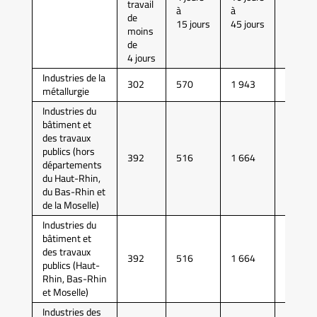
travail
à
à
à
de
15 jours
45 jours
90 jour
moins
de
4 jours
Industries de la
302
570
1 943
5 256
métallurgie
Industries du
bâtiment et
des travaux
publics (hors
392
516
1 664
4 762
départements
du Haut-Rhin,
du Bas-Rhin et
de la Moselle)
Industries du
bâtiment et
des travaux
392
516
1 664
4 762
publics (Haut-
Rhin, Bas-Rhin
et Moselle)
Industries des