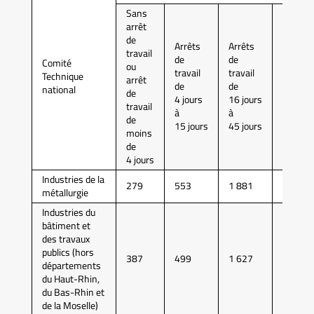
Sans
arrêt
de
Arrêts
Arrêts
Arrêts
travail
de
de
de
Comité
ou
travail
travail
travail
Technique
arrêt
de
de
de
national
de
4 jours
16 jours
46 jour
travail
à
à
à
de
15 jours
45 jours
90 jour
moins
de
4 jours
Industries de la
279
553
1 881
5 164
métallurgie
Industries du
bâtiment et
des travaux
publics (hors
387
499
1 627
4 594
départements
du Haut-Rhin,
du Bas-Rhin et
de la Moselle)