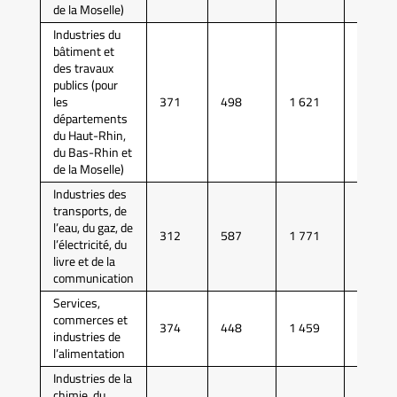
de la Moselle)
Industries du
bâtiment et
des travaux
publics (pour
les
371
498
1 621
4 540
départements
du Haut-Rhin,
du Bas-Rhin et
de la Moselle)
Industries des
transports, de
l’eau, du gaz, de
312
587
1 771
4 743
l’électricité, du
livre et de la
communication
Services,
commerces et
374
448
1 459
4 037
industries de
l’alimentation
Industries de la
chimie, du