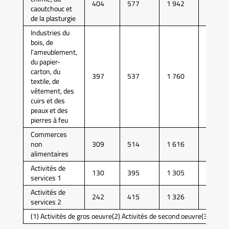
404
577
1 942
5 317
caoutchouc et
de la plasturgie
Industries du
bois, de
l’ameublement,
du papier-
carton, du
397
537
1 760
4 789
textile, de
vêtement, des
cuirs et des
peaux et des
pierres à feu
Commerces
non
309
514
1 616
4 535
alimentaires
Activités de
130
395
1 305
3 929
services 1
Activités de
242
415
1 326
3 639
services 2
(1) Activités de gros oeuvre(2) Activités de second oeuvre(3) Activ