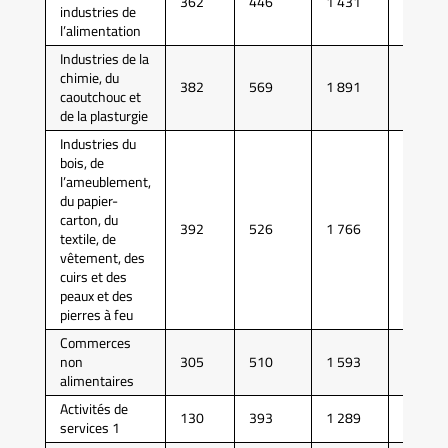
362
446
1 431
4 009
industries de
l’alimentation
Industries de la
chimie, du
382
569
1 891
5 216
caoutchouc et
de la plasturgie
Industries du
bois, de
l’ameublement,
du papier-
carton, du
392
526
1 766
4 666
textile, de
vêtement, des
cuirs et des
peaux et des
pierres à feu
Commerces
non
305
510
1 593
4 497
alimentaires
Activités de
130
393
1 289
4 058
services 1