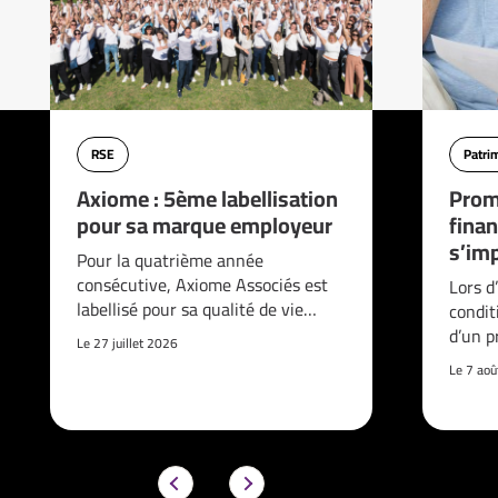
RSE
Patri
Axiome : 5ème labellisation
Prom
pour sa marque employeur
finan
s’imp
Pour la quatrième année
consécutive, Axiome Associés est
Lors d
labellisé pour sa qualité de vie…
condit
d’un p
Le 27 juillet 2026
Le 7 ao