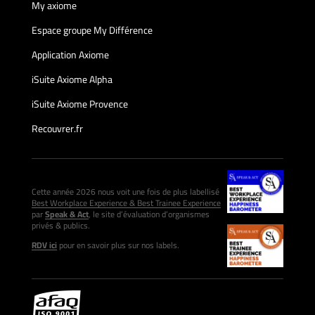
My axiome
Espace groupe My Différence
Application Axiome
iSuite Axiome Alpha
iSuite Axiome Provence
Recouvrer.fr
Cette année 2026 nous voit une fois de plus labellisé
Best Workplace Experience & Best Trainee Experience
par
Speak & Act
, le site d’évaluation d’organismes
privés & publics.
RDV ici
pour en savoir plus sur nos labels.