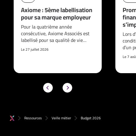
Axiome : 5ème labellisation
Prom
pour sa marque employeur
finan
s’imp
Pour la quatrième année
consécutive, Axiome Associés est
Lors d
labellisé pour sa qualité de vie…
condit
d’un p
Le 27 juillet 2026
Le 7 ao
Ressources
Veille métier
Budget 2026