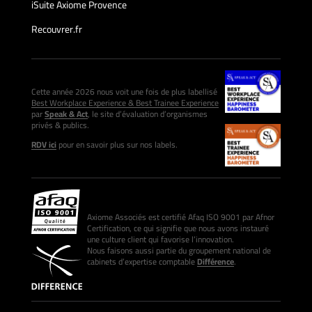
iSuite Axiome Provence
Recouvrer.fr
Cette année 2026 nous voit une fois de plus labellisé
Best Workplace Experience & Best Trainee Experience
par
Speak & Act
, le site d’évaluation d’organismes
privés & publics.
RDV ici
pour en savoir plus sur nos labels.
Axiome Associés est certifié Afaq ISO 9001 par Afnor
Certification, ce qui signifie que nous avons instauré
une culture client qui favorise l’innovation.
Nous faisons aussi partie du groupement national de
cabinets d’expertise comptable
Différence
.