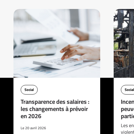
Social
Social
Transparence des salaires :
Incen
les changements à prévoir
peuve
en 2026
parti
Les en
Le 20 avril 2026
violen