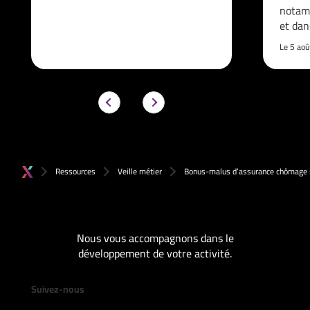
notam
et da
Le 5 ao
Ressources
Veille métier
Bonus-malus d’assurance chômage : 
Nous vous accompagnons dans le
développement de votre activité.
Suivez-nous