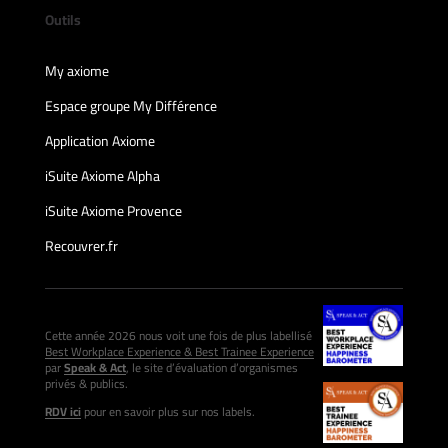
Outils
My axiome
Espace groupe My Différence
Application Axiome
iSuite Axiome Alpha
iSuite Axiome Provence
Recouvrer.fr
Cette année 2026 nous voit une fois de plus labellisé
Best Workplace Experience & Best Trainee Experience
par
Speak & Act
, le site d’évaluation d’organismes
privés & publics.
RDV ici
pour en savoir plus sur nos labels.