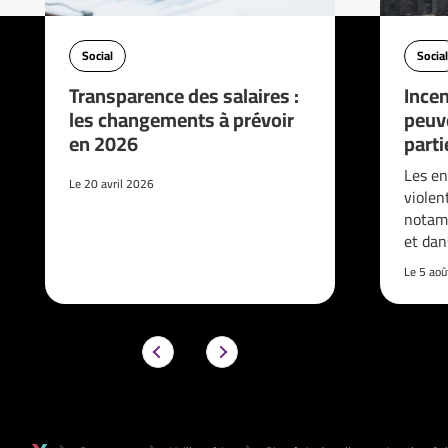
Social
Social
Transparence des salaires :
Incen
les changements à prévoir
peuve
en 2026
parti
Les en
Le 20 avril 2026
violen
notam
et da
Le 5 ao