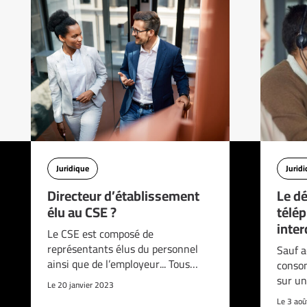
Juridique
Jurid
Directeur d’établissement
Le d
élu au CSE ?
télé
interd
Le CSE est composé de
représentants élus du personnel
Sauf a
ainsi que de l’employeur... Tous…
consom
sur un
Le 20 janvier 2023
Le 3 ao