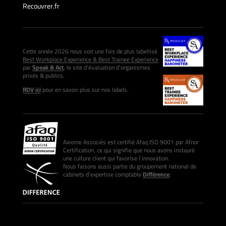
Recouvrer.fr
Cette année 2026 nous voit une fois de plus labellisé
Best Workplace Experience & Best Trainee Experience
par
Speak & Act
, le site d’évaluation d’organismes
privés & publics.
RDV ici
pour en savoir plus sur nos labels.
Axiome Associés est certifié Afaq ISO 9001 par Afnor
Certification, ce qui signifie que nous avons instauré
une culture client qui favorise l’innovation.
Nous faisons aussi partie du groupement national de
cabinets d’expertise comptable
Différence
.