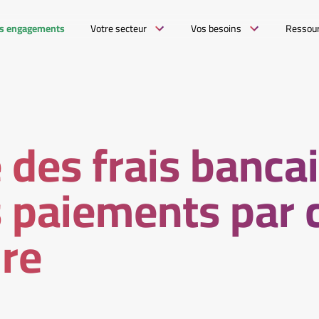
s engagements
Votre secteur
Vos besoins
Ressou
 des frais banca
s paiements par 
re