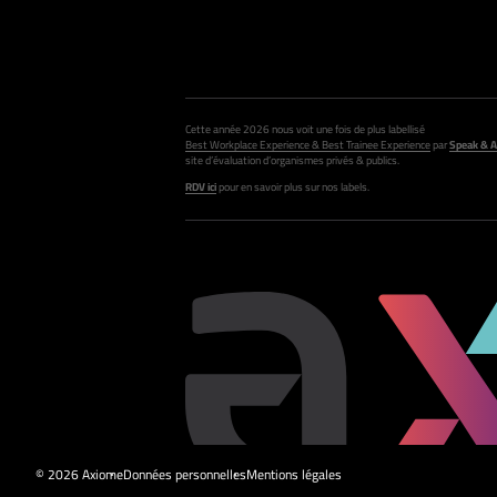
Cette année 2026 nous voit une fois de plus labellisé
Best Workplace Experience & Best Trainee Experience
par
Speak & A
site d’évaluation d’organismes privés & publics.
RDV ici
pour en savoir plus sur nos labels.
© 2026 Axiome
Données personnelles
Mentions légales