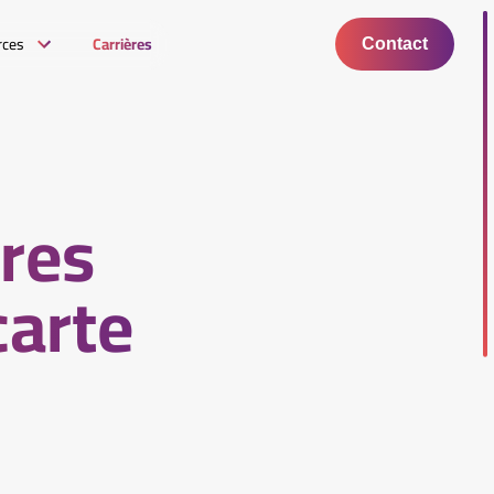
rces
Carrières
Contact
ires
carte