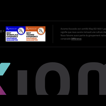
Axiome Associés est certifié Afaq ISO 9001 par A
ct
, le
signifie que nous avons instauré une culture clie
Nous faisons aussi partie du groupement nation
comptable
Différence
.