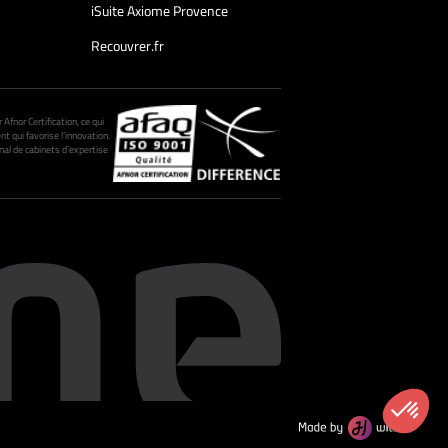
iSuite Axiome Provence
Recouvrer.fr
fnor Certification, ce qui
nt qui favorise l’innovation.
al de cabinets d’expertise