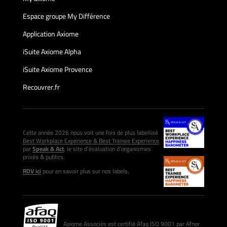
Espace groupe My Différence
Application Axiome
iSuite Axiome Alpha
iSuite Axiome Provence
Recouvrer.fr
Cette année 2026 nous voit une fois de plus labellisé
Best Workplace Experience & Best Trainee Experience
par
Speak & Act
, le site d’évaluation d’organismes
privés & publics.
RDV ici
pour en savoir plus sur nos labels.
Axiome Associés est certifié Afaq ISO 9001 par Afnor