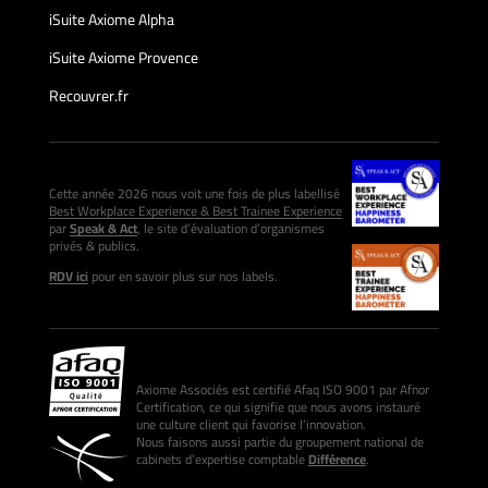
iSuite Axiome Alpha
iSuite Axiome Provence
Recouvrer.fr
Cette année 2026 nous voit une fois de plus labellisé
Best Workplace Experience & Best Trainee Experience
par
Speak & Act
, le site d’évaluation d’organismes
privés & publics.
RDV ici
pour en savoir plus sur nos labels.
Axiome Associés est certifié Afaq ISO 9001 par Afnor
Certification, ce qui signifie que nous avons instauré
une culture client qui favorise l’innovation.
Nous faisons aussi partie du groupement national de
cabinets d’expertise comptable
Différence
.