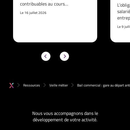
contribuables au cours…
L’obli
salari
Le 16 juillet 2026
entrep
Le 9 jui
Ressources
Veille métier
Bail commercial : gare au départ anti
Nous vous accompagnons dans le
développement de votre activité.