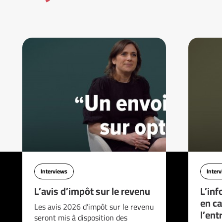
Interviews
Inter
L’avis d’impôt sur le revenu
L’inf
en ca
Les avis 2026 d’impôt sur le revenu
l’ent
seront mis à disposition des