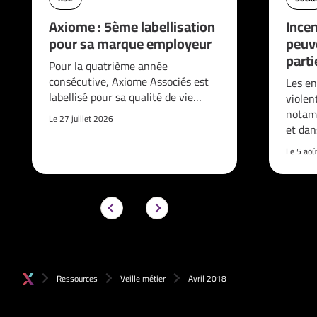
Axiome : 5ème labellisation
Incen
pour sa marque employeur
peuve
parti
Pour la quatrième année
consécutive, Axiome Associés est
Les en
labellisé pour sa qualité de vie…
violen
notam
Le 27 juillet 2026
et da
Le 5 ao
Ressources
Veille métier
Avril 2018