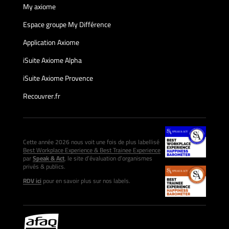
My axiome
Espace groupe My Différence
Application Axiome
iSuite Axiome Alpha
iSuite Axiome Provence
Recouvrer.fr
Cette année 2026 nous voit une fois de plus labellisé
Best Workplace Experience & Best Trainee Experience
par
Speak & Act
, le site d’évaluation d’organismes
privés & publics.
RDV ici
pour en savoir plus sur nos labels.