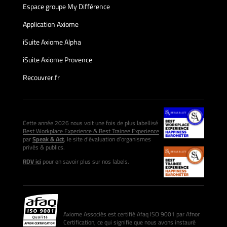
Espace groupe My Différence
Application Axiome
iSuite Axiome Alpha
iSuite Axiome Provence
Recouvrer.fr
Cette année 2026 nous voit une fois de plus labellisé
Best Workplace Experience & Best Trainee Experience
par
Speak & Act
, le site d’évaluation d’organismes
privés & publics.
RDV ici
pour en savoir plus sur nos labels.
Axiome Associés est certifié Afaq ISO 9001 par Afnor
Certification, ce qui signifie que nous avons instauré