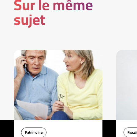
Sur le même
sujet
Patrimoine
Fiscal