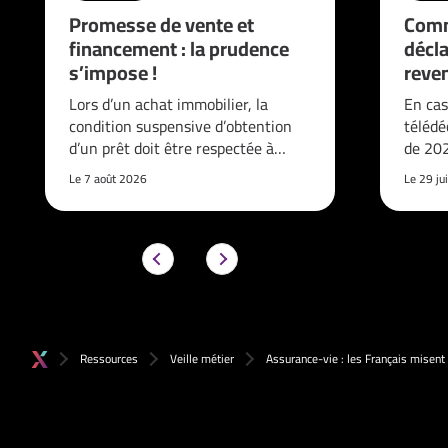
Promesse de vente et
Comm
financement : la prudence
décla
s’impose !
reve
Lors d’un achat immobilier, la
En cas
condition suspensive d’obtention
télédé
d’un prêt doit être respectée à…
de 202
Le 7 août 2026
Le 29 ju
Ressources
Veille métier
Assurance-vie : les Français misent