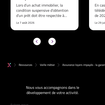
Lors d’un achat immobilier, la
En cas
condition suspensive d’obtention
télédé
d’un prêt doit être respectée à…
de 202
Le 7 août 2026
Le 29 ju
Ressources
Veille métier
Assurance loyers impayés : la garan
Nous vous accompagnons dans le
développement de votre activité.
Suivez-nous