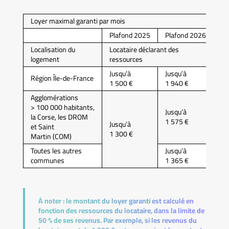
Loyer maximal garanti par mois
Plafond 2025
Plafond 2026
Pl
Localisation du
Locataire déclarant des
Fo
logement
ressources
Jusqu’à
Jusqu’à
Région Île-de-France
80
1 500 €
1 940 €
Agglomérations
> 100 000 habitants,
Jusqu’à
la Corse, les DROM
1 575 €
Jusqu’à
et Saint
60
1 300 €
Martin (COM)
Toutes les autres
Jusqu’à
communes
1 365 €
À noter :
le montant du loyer garanti est calculé en
fonction des ressources du locataire, dans la limite de
50 % de ses revenus. Par exemple, si les revenus du