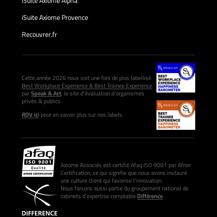
iSuite Axiome Alpha
iSuite Axiome Provence
Recouvrer.fr
Cette année 2026 nous voit une fois de plus labellisé
Best Workplace Experience & Best Trainee Experience
par
Speak & Act
, le site d’évaluation d’organismes
privés & publics.
RDV ici
pour en savoir plus sur nos labels.
Axiome Associés est certifié Afaq ISO 9001 par Afnor
Certification, ce qui signifie que nous avons instauré
une culture client qui favorise l’innovation.
Nous faisons aussi partie du groupement national de
cabinets d’expertise comptable
Différence
.