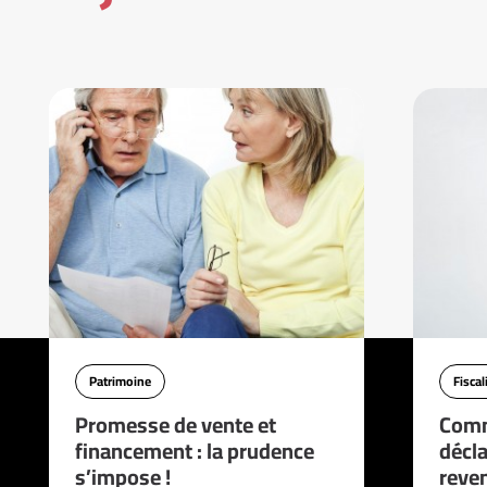
Patrimoine
Fiscal
Promesse de vente et
Comm
financement : la prudence
décla
s’impose !
reve