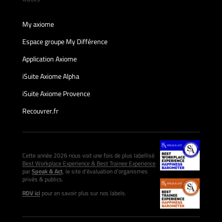
My axiome
Espace groupe My Différence
Application Axiome
iSuite Axiome Alpha
iSuite Axiome Provence
Recouvrer.fr
Cette année 2026 nous voit une fois de plus labellisé
Best Workplace Experience & Best Trainee Experience
par
Speak & Act
, le site d’évaluation d’organismes
privés & publics.
RDV ici
pour en savoir plus sur nos labels.