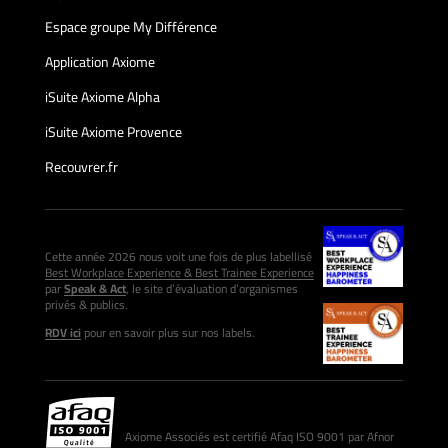
Espace groupe My Différence
Application Axiome
iSuite Axiome Alpha
iSuite Axiome Provence
Recouvrer.fr
Cette année 2026 nous voit une fois de plus labellisé
Best Workplace Experience & Best Trainee Experience
par
Speak & Act
, le site d’évaluation d’organismes
privés & publics.
RDV ici
pour en savoir plus sur nos labels.
Axiome Associés est certifié Afaq ISO 9001 par Afnor