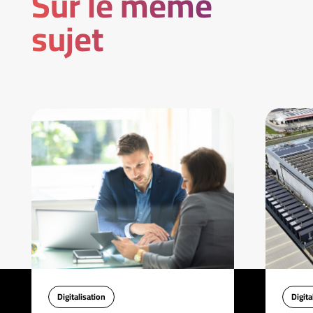
Sur le même
sujet
Digitalisation
Digita