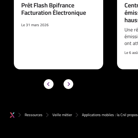
Prêt Flash Bpifrance
Cent
Facturation Électronique
émis
haus
Le 31 mars 2026
Une ré
émissi
ont at
Le 6 ao
Ressources
Veille métier
Applications mobiles : la Cnil prop