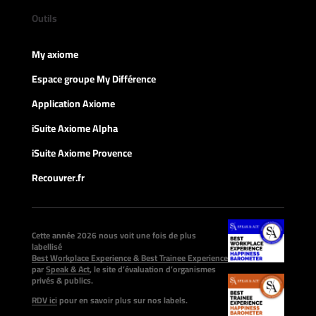
Outils
My axiome
Espace groupe My Différence
Application Axiome
iSuite Axiome Alpha
iSuite Axiome Provence
Recouvrer.fr
Cette année 2026 nous voit une fois de plus
labellisé
Best Workplace Experience & Best Trainee Experience
par
Speak & Act
, le site d’évaluation d’organismes
privés & publics.
RDV ici
pour en savoir plus sur nos labels.