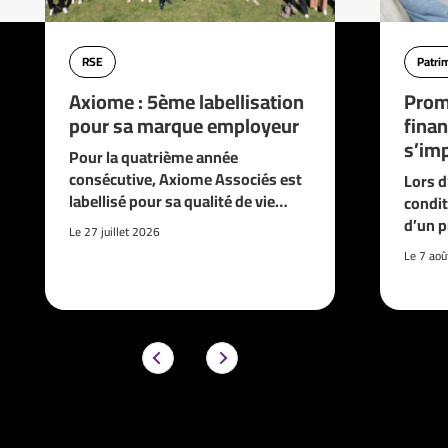
RSE
Patri
Axiome : 5ème labellisation
Prom
pour sa marque employeur
finan
s’imp
Pour la quatrième année
consécutive, Axiome Associés est
Lors d
labellisé pour sa qualité de vie…
condit
d’un p
Le 27 juillet 2026
Le 7 ao