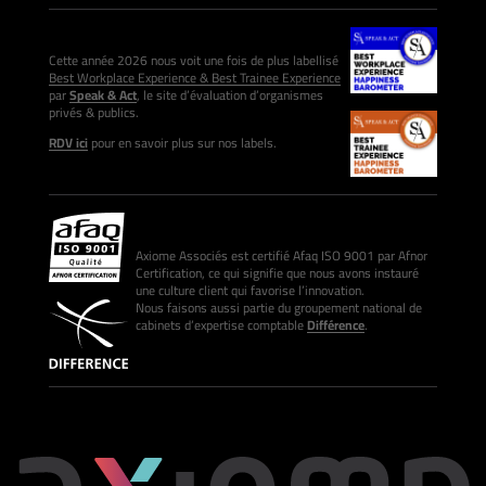
Cette année 2026 nous voit une fois de plus labellisé
Best Workplace Experience & Best Trainee Experience
par
Speak & Act
, le site d’évaluation d’organismes
privés & publics.
RDV ici
pour en savoir plus sur nos labels.
Axiome Associés est certifié Afaq ISO 9001 par Afnor
Certification, ce qui signifie que nous avons instauré
une culture client qui favorise l’innovation.
Nous faisons aussi partie du groupement national de
cabinets d’expertise comptable
Différence
.