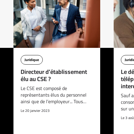
Juridique
Jurid
Directeur d’établissement
Le d
élu au CSE ?
télé
interd
Le CSE est composé de
représentants élus du personnel
Sauf a
ainsi que de l’employeur... Tous…
consom
sur un
Le 20 janvier 2023
Le 3 ao