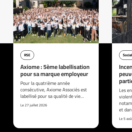
RSE
Social
Axiome : 5ème labellisation
Incen
pour sa marque employeur
peuve
parti
Pour la quatrième année
consécutive, Axiome Associés est
Les en
labellisé pour sa qualité de vie…
violen
notam
Le 27 juillet 2026
et da
Le 5 ao