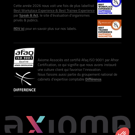
Cette année 2026 nous voit une fois de plus labellisé
Best Workplace Experience & Best Trainee Experience
par
Speak & Act
, le site d’évaluation d’organismes
privés & publics.
RDV ici
pour en savoir plus sur nos labels.
Axiome Associés est certifié Afaq ISO 9001 par Afnor
Certification, ce qui signifie que nous avons instauré
une culture client qui favorise l’innovation.
Nous faisons aussi partie du groupement national de
cabinets d’expertise comptable
Différence
.