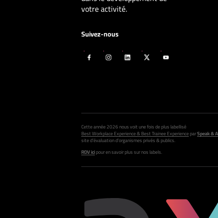
votre activité.
Suivez-nous
Cette année 2026 nous voit une fois de plus labellisé
Best Workplace Experience & Best Trainee Experience
par
Speak & A
site d’évaluation d’organismes privés & publics.
RDV ici
pour en savoir plus sur nos labels.