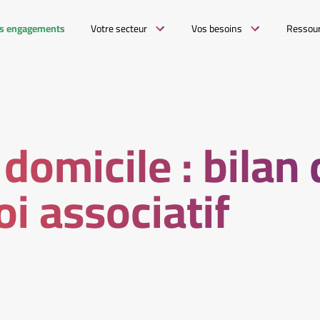
s engagements
Votre secteur
Vos besoins
Ressou
 domicile : bilan
oi associatif