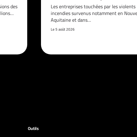
sions des
Les entreprises touchées par les violents
llions…
incendies survenus notamment en Nouve
Aquitaine et dans…
Le 5 août 2026
Outils