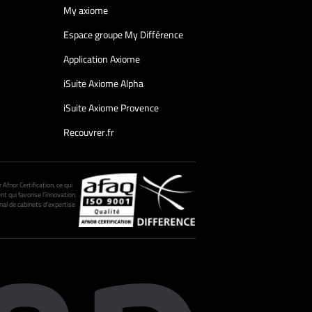
My axiome
Espace groupe My Différence
Application Axiome
iSuite Axiome Alpha
iSuite Axiome Provence
Recouvrer.fr
fnor Certification, ce qui
nt qui favorise l’innovation.
al de cabinets d’expertise