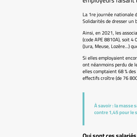
employeurs faisant t
La 1re journée nationale d
Solidarités de dresser un b
Ainsi, en 2021, les associ
(code APE 8810A), soit 4 
(Jura, Meuse, Lozère…) que
Si elles employaient encore
ont néanmoins perdu de leu
elles comptaient 68 % des e
effectifs croître (de 76 8
À savoir :
la masse sa
contre 1,45 pour le s
Qui sont ces salariés