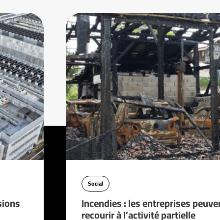
Social
sions
Incendies : les entreprises peuve
recourir à l’activité partielle