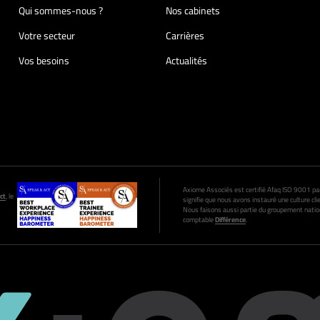
Qui sommes-nous ?
Nos cabinets
Votre secteur
Carrières
Vos besoins
Actualités
Axiome Associés est certifié Afaq ISO 9001 par A
ct
, le
signifie que nous avons instauré une culture clie
Nous faisons aussi partie du groupement nation
comptable
Différence
.