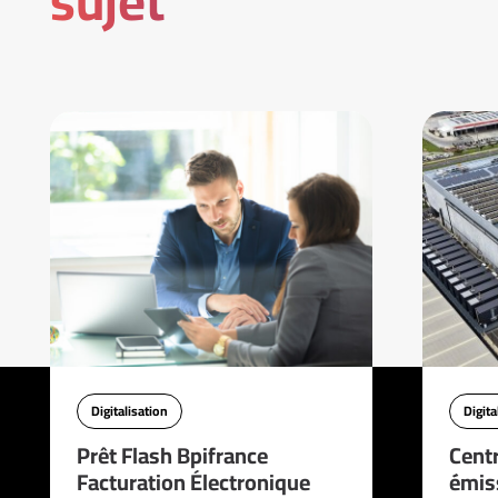
sujet
Digitalisation
Digita
Prêt Flash Bpifrance
Cent
Facturation Électronique
émis