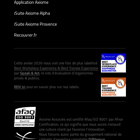
Application Axiome
iSuite Axiome Alpha
iSuite Axiome Provence
Recouvrer.fr
Cette année 2026 nous voit une fois de plus labellisé
Best Workplace Experience & Best Trainee Experience
par
Speak & Act
, le site d’évaluation d’organismes
privés & publics.
RDV ici
pour en savoir plus sur nos labels.
Axiome Associés est certifié Afaq ISO 9001 par Afnor
Certification, ce qui signifie que nous avons instauré
une culture client qui favorise l’innovation.
Nous faisons aussi partie du groupement national de
cabinets d’expertise comptable
Différence
.