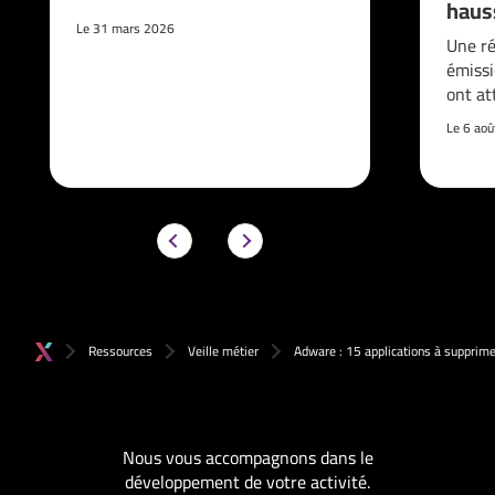
haus
Le 31 mars 2026
Une ré
émissi
ont at
Le 6 ao
Ressources
Veille métier
Adware : 15 applications à supprim
Nous vous accompagnons dans le
développement de votre activité.