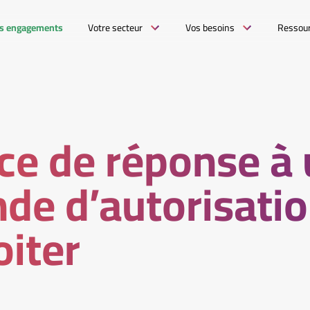
s engagements
Votre secteur
Vos besoins
Ressou
ce de réponse à
de d’autorisati
oiter