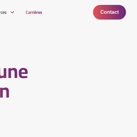
rces
Carrières
Contact
 une
on