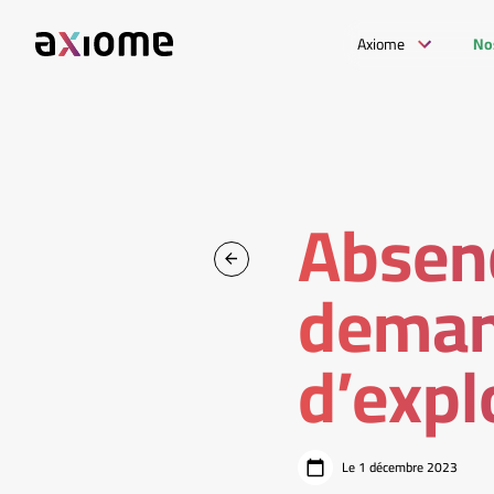
Axiome
No
Absen
deman
d’expl
Le 1 décembre 2023