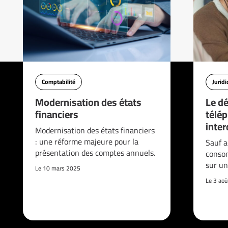
Comptabilité
Jurid
Modernisation des états
Le d
financiers
télé
interd
Modernisation des états financiers
: une réforme majeure pour la
Sauf a
présentation des comptes annuels.
consom
sur un
Le 10 mars 2025
Le 3 ao