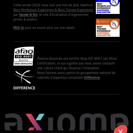
Cette année 2026 nous voit une fois de plus labellisé
Best Workplace Experience & Best Trainee Experience
par
Speak & Act
, le site d’évaluation d’organismes
privés & publics.
RDV ici
pour en savoir plus sur nos labels.
Axiome Associés est certifié Afaq ISO 9001 par Afnor
Certification, ce qui signifie que nous avons instauré
une culture client qui favorise l’innovation.
Nous faisons aussi partie du groupement national de
cabinets d’expertise comptable
Différence
.