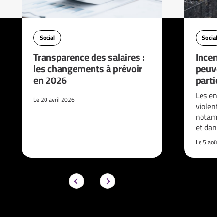
Social
Social
Transparence des salaires :
Incen
les changements à prévoir
peuve
en 2026
parti
Les en
Le 20 avril 2026
violen
notam
et da
Le 5 ao