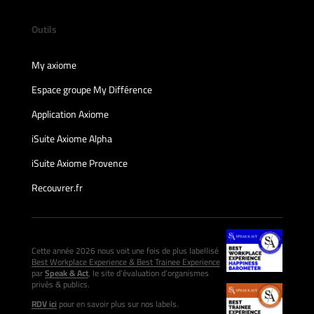
Outils
My axiome
Espace groupe My Différence
Application Axiome
iSuite Axiome Alpha
iSuite Axiome Provence
Recouvrer.fr
Cette année 2026 nous voit une fois de plus labellisé
Best Workplace Experience & Best Trainee Experience
par
Speak & Act
, le site d’évaluation d’organismes
privés & publics.
RDV ici
pour en savoir plus sur nos labels.